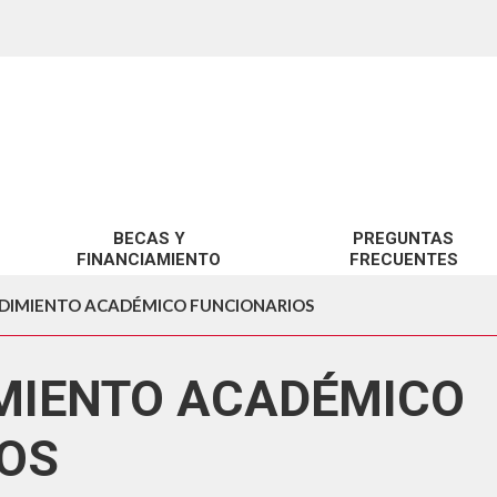
BECAS Y
PREGUNTAS
FINANCIAMIENTO
FRECUENTES
BENEFICIOS UCSC
SOBRE GRATUIDAD
DIMIENTO ACADÉMICO FUNCIONARIOS
BENEFICIOS MINEDUC
SOBRE BECAS Y CRÉDITOS
MIENTO ACADÉMICO
FINANCIAMIENTO
SOBRE ARANCELES
SOBRE TRÁMITES GESTIÓN 
OS