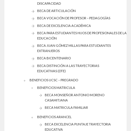
DISCAPACIDAD
BECA DE ARTICULACIÓN
BECA VOCACIÓN DE PROFESOR – PEDAGOGÍAS
BECA DE EXCELENCIA ACADÉMICA
BECA PARA ESTUDIANTES HIJOS DE PROFESIONALES DE LA
EDUCACIÓN
BECA JUAN GÓMEZ MILLAS PARA ESTUDIANTES
EXTRANJEROS
BECA BICENTENARIO
BECA DISTINCIÓN A LAS TRAYECTORIAS
EDUCATIVAS (DTE)
BENEFICIOS UCSC – PREGRADO
BENEFICIOS MATRICULA
BECA MONSEÑOR ANTONIO MORENO
CASAMITJANA
BECA MATRICULA FAMILIAR
BENEFICIOS ARANCEL
BECA EXCELENCIA PUNTAJE TRAYECTORIA
EDUCATIVA