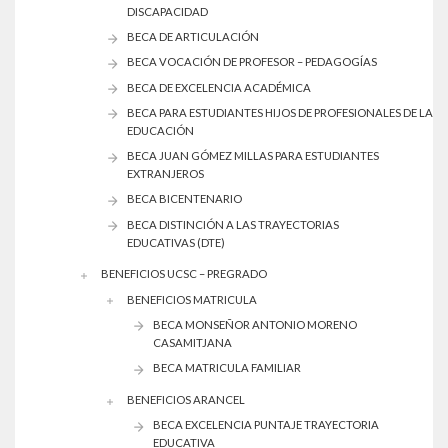
DISCAPACIDAD
BECA DE ARTICULACIÓN
BECA VOCACIÓN DE PROFESOR – PEDAGOGÍAS
BECA DE EXCELENCIA ACADÉMICA
BECA PARA ESTUDIANTES HIJOS DE PROFESIONALES DE LA
EDUCACIÓN
BECA JUAN GÓMEZ MILLAS PARA ESTUDIANTES
EXTRANJEROS
BECA BICENTENARIO
BECA DISTINCIÓN A LAS TRAYECTORIAS
EDUCATIVAS (DTE)
BENEFICIOS UCSC – PREGRADO
BENEFICIOS MATRICULA
BECA MONSEÑOR ANTONIO MORENO
CASAMITJANA
BECA MATRICULA FAMILIAR
BENEFICIOS ARANCEL
BECA EXCELENCIA PUNTAJE TRAYECTORIA
EDUCATIVA