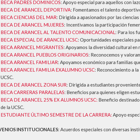
BECA PADRES DOMINICOS
: Apoyo especial para aquellos con laz
BECA DE ARANCEL DEPORTIVA
: Fomentamos el talento deportiv
BECA CIENCIAS DEL MAR
: Dirigida a apasionados por las ciencias
BECA DE ARANCEL MUJERES
: Incentivamos la participación femen
BECA DE ARANCEL AL TALENTO COMUNICACIONAL
: Para los 
BECA ESPECIAL DE ARANCEL UCSC
: Oportunidades especiales pa
BECA ARANCEL MIGRANTES
: Apoyamos la diversidad cultural en
BECA ARANCEL PUEBLOS ORIGINARIOS
: Reconocemos y valoramos
BECA ARANCEL FAMILIAR
: Apoyamos económico para familias que
BECA ARANCEL FAMILIA EXALUMNO UCSC
: Reconocimiento a la 
UCSC.
BECA DE ARANCEL ZONA SUR
: Dirigida a estudiantes proveniente
BECA CARRERAS PARALELAS
: Beneficios para quienes eligen est
BECA DE ARANCEL 25% EX ALUMNOS UCSC:
Beneficio destinado 
de la UCSC.
ESTUDIANTE ÚLTIMO SEMESTRE DE LA CARRERA:
Apoyo especia
ENIOS INSTITUCIONALES
: Acuerdos especiales con diversas inst