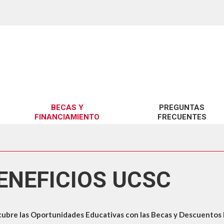
BECAS Y
PREGUNTAS
FINANCIAMIENTO
FRECUENTES
BENEFICIOS UCSC
SOBRE GRATUIDAD
BENEFICIOS MINEDUC
SOBRE BECAS Y CRÉDITOS
ENEFICIOS UCSC
FINANCIAMIENTO
SOBRE ARANCELES
SOBRE TRÁMITES GESTIÓN 
ubre las Oportunidades Educativas con las Becas y Descuentos Ex