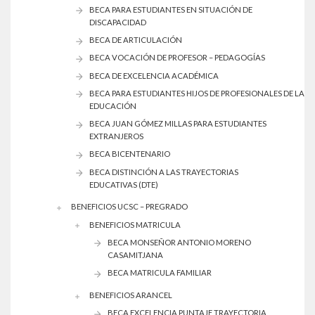
BECA PARA ESTUDIANTES EN SITUACIÓN DE
DISCAPACIDAD
BECA DE ARTICULACIÓN
BECA VOCACIÓN DE PROFESOR – PEDAGOGÍAS
BECA DE EXCELENCIA ACADÉMICA
BECA PARA ESTUDIANTES HIJOS DE PROFESIONALES DE LA
EDUCACIÓN
BECA JUAN GÓMEZ MILLAS PARA ESTUDIANTES
EXTRANJEROS
BECA BICENTENARIO
BECA DISTINCIÓN A LAS TRAYECTORIAS
EDUCATIVAS (DTE)
BENEFICIOS UCSC – PREGRADO
BENEFICIOS MATRICULA
BECA MONSEÑOR ANTONIO MORENO
CASAMITJANA
BECA MATRICULA FAMILIAR
BENEFICIOS ARANCEL
BECA EXCELENCIA PUNTAJE TRAYECTORIA