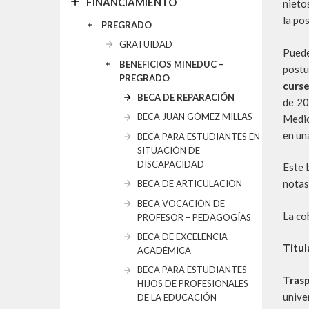
FINANCIAMIENTO
nieto
la pos
PREGRADO
GRATUIDAD
Puede
BENEFICIOS MINEDUC –
postu
PREGRADO
curse
BECA DE REPARACIÓN
de 20
BECA JUAN GÓMEZ MILLAS
Medic
en un
BECA PARA ESTUDIANTES EN
SITUACIÓN DE
DISCAPACIDAD
Este 
notas
BECA DE ARTICULACIÓN
BECA VOCACIÓN DE
La co
PROFESOR – PEDAGOGÍAS
BECA DE EXCELENCIA
Titul
ACADÉMICA
BECA PARA ESTUDIANTES
Trasp
HIJOS DE PROFESIONALES
unive
DE LA EDUCACIÓN