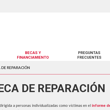
BECAS Y
PREGUNTAS
FINANCIAMIENTO
FRECUENTES
BENEFICIOS UCSC
SOBRE GRATUIDAD
 DE REPARACIÓN
BENEFICIOS MINEDUC
SOBRE BECAS Y CRÉDITOS
ECA DE REPARACIÓN
FINANCIAMIENTO
SOBRE ARANCELES
SOBRE TRÁMITES GESTIÓN 
dirigida a personas individualizadas como víctimas en el
informe de