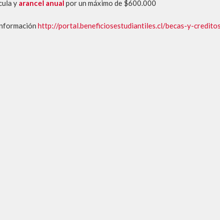
cula y
arancel anual
por un máximo de $600.000
nformación
http://portal.beneficiosestudiantiles.cl/becas-y-credi