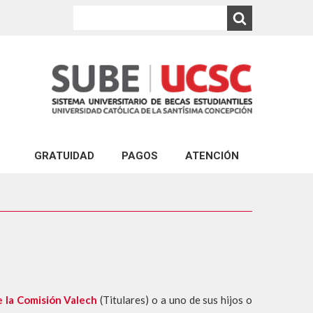
GRATUIDAD
PAGOS
ATENCIÓN
PAGO EXPRESS UCSC
ATENCIÓN VIRTUAL
ABONOS AL ARANCEL DE CARRERAS DE PR
CONSULTA VIA PORTAL
PAGO DEL CRÉDITO COMPLEMENTARIO
ATENCIÓN PRESENCIAL
ABONO PAGARÉS DE NEGOCIACIÓN Y GAR
FINANCIERA ESTUDIANTIL
PAGO DE MULTA POR REINCORPORACIÓN 
 la Comisión Valech
(Titulares) o a uno de sus hijos o
PAGO POR REPOSICIÓN DE ESTUDIOS