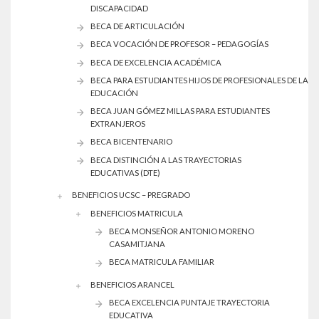
DISCAPACIDAD
BECA DE ARTICULACIÓN
BECA VOCACIÓN DE PROFESOR – PEDAGOGÍAS
BECA DE EXCELENCIA ACADÉMICA
BECA PARA ESTUDIANTES HIJOS DE PROFESIONALES DE LA
EDUCACIÓN
BECA JUAN GÓMEZ MILLAS PARA ESTUDIANTES
EXTRANJEROS
BECA BICENTENARIO
BECA DISTINCIÓN A LAS TRAYECTORIAS
EDUCATIVAS (DTE)
BENEFICIOS UCSC – PREGRADO
BENEFICIOS MATRICULA
BECA MONSEÑOR ANTONIO MORENO
CASAMITJANA
BECA MATRICULA FAMILIAR
BENEFICIOS ARANCEL
BECA EXCELENCIA PUNTAJE TRAYECTORIA
EDUCATIVA