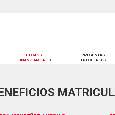
BECAS Y
PREGUNTAS
FINANCIAMIENTO
FRECUENTES
BENEFICIOS UCSC
SOBRE GRATUIDAD
BENEFICIOS MINEDUC
SOBRE BECAS Y CRÉDITOS
ENEFICIOS MATRICU
FINANCIAMIENTO
SOBRE ARANCELES
SOBRE TRÁMITES GESTIÓN 