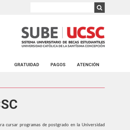
GRATUIDAD
PAGOS
ATENCIÓN
PAGO EXPRESS UCSC
ATENCIÓN VIRTUAL
ABONOS AL ARANCEL DE CARRERAS DE PR
CONSULTA VIA PORTAL
PAGO DEL CRÉDITO COMPLEMENTARIO
ATENCIÓN PRESENCIAL
CSC
ABONO PAGARÉS DE NEGOCIACIÓN Y GAR
FINANCIERA ESTUDIANTIL
PAGO DE MULTA POR REINCORPORACIÓN 
a cursar programas de postgrado en la Universidad
PAGO POR REPOSICIÓN DE ESTUDIOS