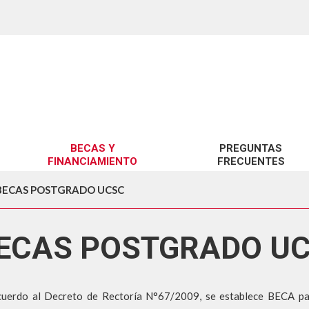
BECAS Y
PREGUNTAS
FINANCIAMIENTO
FRECUENTES
BENEFICIOS UCSC
SOBRE GRATUIDAD
BECAS POSTGRADO UCSC
BENEFICIOS MINEDUC
SOBRE BECAS Y CRÉDITOS
ECAS POSTGRADO U
FINANCIAMIENTO
SOBRE ARANCELES
SOBRE TRÁMITES GESTIÓN 
uerdo al Decreto de Rectoría N°67/2009, se establece BECA par