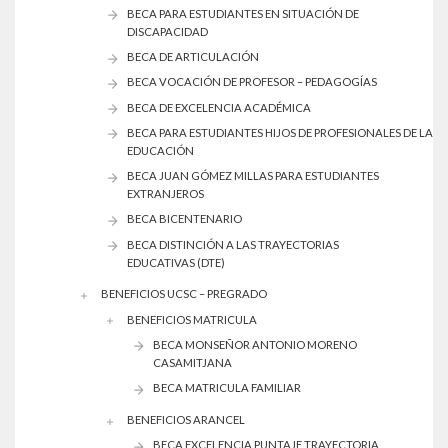
BECA PARA ESTUDIANTES EN SITUACIÓN DE
DISCAPACIDAD
BECA DE ARTICULACIÓN
BECA VOCACIÓN DE PROFESOR – PEDAGOGÍAS
BECA DE EXCELENCIA ACADÉMICA
BECA PARA ESTUDIANTES HIJOS DE PROFESIONALES DE LA
EDUCACIÓN
BECA JUAN GÓMEZ MILLAS PARA ESTUDIANTES
EXTRANJEROS
BECA BICENTENARIO
BECA DISTINCIÓN A LAS TRAYECTORIAS
EDUCATIVAS (DTE)
BENEFICIOS UCSC – PREGRADO
BENEFICIOS MATRICULA
BECA MONSEÑOR ANTONIO MORENO
CASAMITJANA
BECA MATRICULA FAMILIAR
BENEFICIOS ARANCEL
BECA EXCELENCIA PUNTAJE TRAYECTORIA