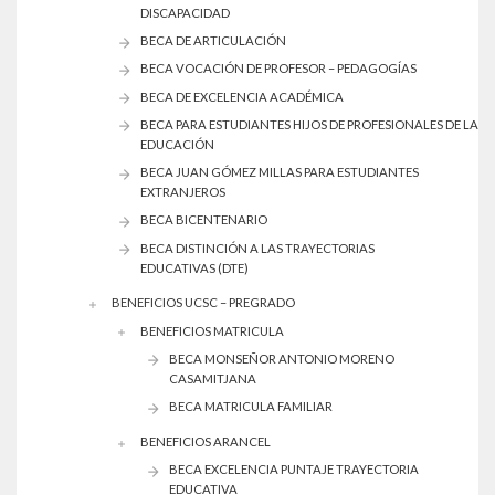
DISCAPACIDAD
BECA DE ARTICULACIÓN
BECA VOCACIÓN DE PROFESOR – PEDAGOGÍAS
BECA DE EXCELENCIA ACADÉMICA
BECA PARA ESTUDIANTES HIJOS DE PROFESIONALES DE LA
EDUCACIÓN
BECA JUAN GÓMEZ MILLAS PARA ESTUDIANTES
EXTRANJEROS
BECA BICENTENARIO
BECA DISTINCIÓN A LAS TRAYECTORIAS
EDUCATIVAS (DTE)
BENEFICIOS UCSC – PREGRADO
BENEFICIOS MATRICULA
BECA MONSEÑOR ANTONIO MORENO
CASAMITJANA
BECA MATRICULA FAMILIAR
BENEFICIOS ARANCEL
BECA EXCELENCIA PUNTAJE TRAYECTORIA
EDUCATIVA