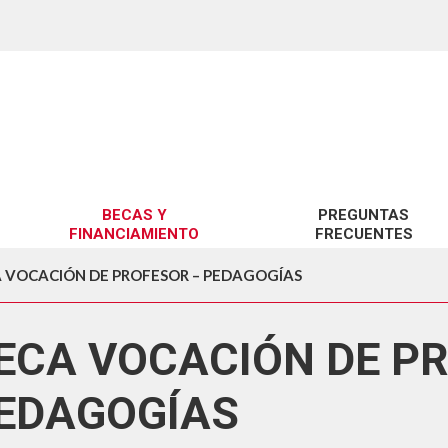
BECAS Y
PREGUNTAS
FINANCIAMIENTO
FRECUENTES
BENEFICIOS UCSC
SOBRE GRATUIDAD
 VOCACIÓN DE PROFESOR – PEDAGOGÍAS
BENEFICIOS MINEDUC
SOBRE BECAS Y CRÉDITOS
ECA VOCACIÓN DE P
FINANCIAMIENTO
SOBRE ARANCELES
SOBRE TRÁMITES GESTIÓN 
EDAGOGÍAS