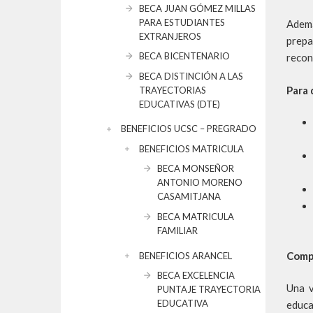
BECA JUAN GÓMEZ MILLAS
PARA ESTUDIANTES
Ademá
EXTRANJEROS
prepa
BECA BICENTENARIO
recon
BECA DISTINCIÓN A LAS
Para 
TRAYECTORIAS
EDUCATIVAS (DTE)
BENEFICIOS UCSC – PREGRADO
BENEFICIOS MATRICULA
BECA MONSEÑOR
ANTONIO MORENO
CASAMITJANA
BECA MATRICULA
FAMILIAR
Comp
BENEFICIOS ARANCEL
BECA EXCELENCIA
Una v
PUNTAJE TRAYECTORIA
EDUCATIVA
educa