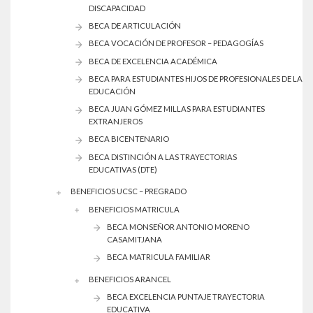
DISCAPACIDAD
BECA DE ARTICULACIÓN
BECA VOCACIÓN DE PROFESOR – PEDAGOGÍAS
BECA DE EXCELENCIA ACADÉMICA
BECA PARA ESTUDIANTES HIJOS DE PROFESIONALES DE LA
EDUCACIÓN
BECA JUAN GÓMEZ MILLAS PARA ESTUDIANTES
EXTRANJEROS
BECA BICENTENARIO
BECA DISTINCIÓN A LAS TRAYECTORIAS
EDUCATIVAS (DTE)
BENEFICIOS UCSC – PREGRADO
BENEFICIOS MATRICULA
BECA MONSEÑOR ANTONIO MORENO
CASAMITJANA
BECA MATRICULA FAMILIAR
BENEFICIOS ARANCEL
BECA EXCELENCIA PUNTAJE TRAYECTORIA
EDUCATIVA