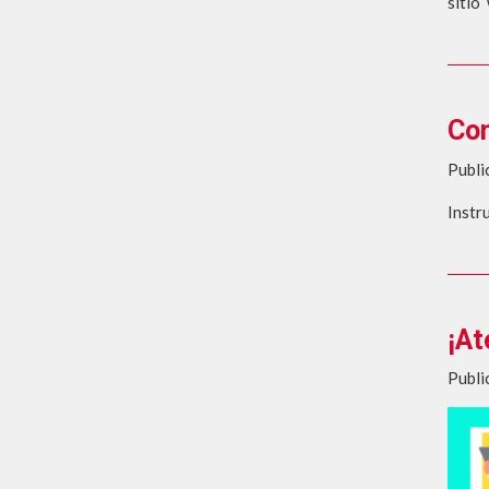
sitio
Con
Publi
Instr
¡At
Publi