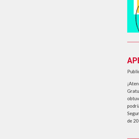
AP
Publi
¡Aten
Gratu
obtuv
podrí
Segun
de 20