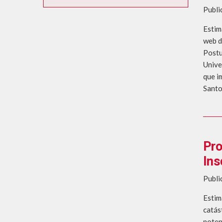
Publi
Estim
web d
Postu
Unive
que i
Santo
Pro
Ins
Publi
Estim
catás
poten