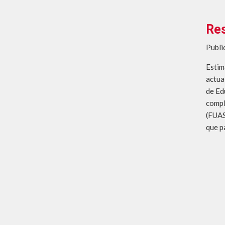
Res
Publi
Estim
actua
de Ed
compl
(FUAS
que p