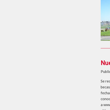
Nue
Publi
Se re
becas
fecha
conoc
a www