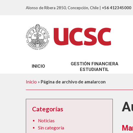
Alonso de Ribera 2850, Concepción, Chile
|
+56 412345000
GESTIÓN FINANCIERA
INICIO
ESTUDIANTIL
SOBRE NOSOTROS
Inicio
»
Página de archivo de amalarcon
TRÁMITES GFE
A
Categorías
Noticias
Man
Sin categoría