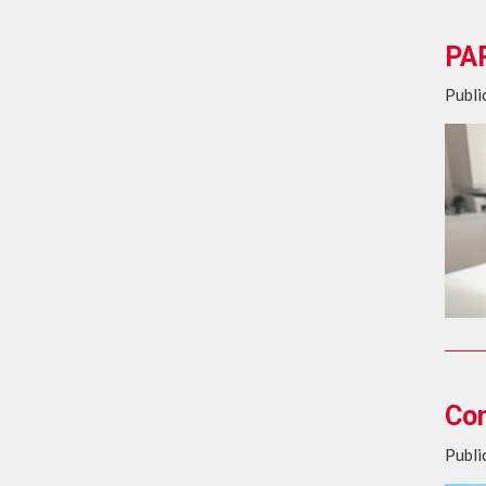
PA
Publi
Con
Publi