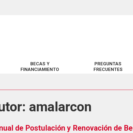
BECAS Y
PREGUNTAS
FINANCIAMIENTO
FRECUENTES
BENEFICIOS UCSC
SOBRE GRATUIDAD
BENEFICIOS MINEDUC
SOBRE BECAS Y CRÉDITOS
utor:
FINANCIAMIENTO
amalarcon
SOBRE ARANCELES
SOBRE TRÁMITES GESTIÓN 
ual de Postulación y Renovación de Be