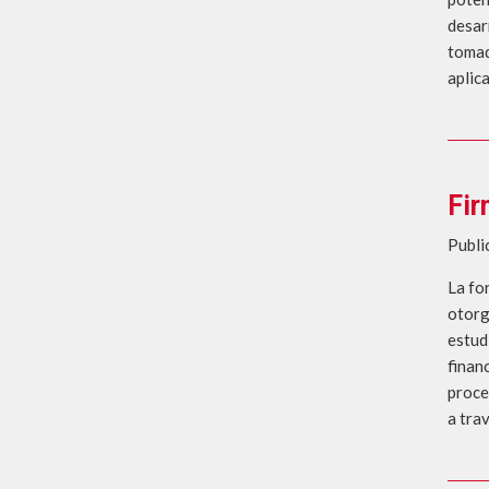
desar
tomad
aplic
Fir
Publi
La fo
otorg
estud
financ
proce
a trav