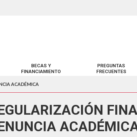
BECAS Y
PREGUNTAS
FINANCIAMIENTO
FRECUENTES
BENEFICIOS UCSC
SOBRE GRATUIDAD
UNCIA ACADÉMICA
BENEFICIOS MINEDUC
SOBRE BECAS Y CRÉDITOS
EGULARIZACIÓN FIN
FINANCIAMIENTO
SOBRE ARANCELES
SOBRE TRÁMITES GESTIÓN 
ENUNCIA ACADÉMIC