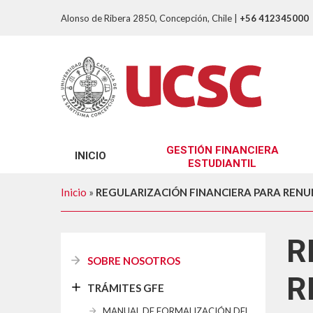
Alonso de Ribera 2850, Concepción, Chile
|
+56 412345000
GESTIÓN FINANCIERA
INICIO
ESTUDIANTIL
SOBRE NOSOTROS
Inicio
»
REGULARIZACIÓN FINANCIERA PARA REN
TRÁMITES GFE
R
SOBRE NOSOTROS
R
TRÁMITES GFE
MANUAL DE FORMALIZACIÓN DEL