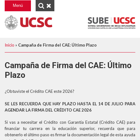
INICIO
Menú
GESTIÓN FINANCIERA ESTUDIANTIL
BECAS Y FINANCIAMIENTO
SOBRE NOSOTROS
PREGUNTAS FRECUENTES
BENEFICIOS UCSC
TRÁMITES GFE
Desplegar
Inicio
»
Campaña de Firma del CAE: Último Plazo
GRATUIDAD
SOBRE GRATUIDAD
BENEFICIOS MINEDUC
breadcrumb
PAGOS
SOBRE BECAS Y CRÉDITOS
FINANCIAMIENTO
Campaña de Firma del CAE: Último
ATENCIÓN
PAGO EXPRESS UCSC
SOBRE ARANCELES
Plazo
ATENCIÓN VIRTUAL
ABONOS AL ARANCEL DE CARRERAS DE PREGRADO, POSTÍTULOS, POSTGRADOS
SOBRE TRÁMITES GESTIÓN FINANCIERA ESTUDIANTIL
¿Obtuviste el Crédito CAE este 2026?
CONSULTA VIA PORTAL
PAGO DEL CRÉDITO COMPLEMENTARIO
ATENCIÓN PRESENCIAL
ABONO PAGARÉS DE NEGOCIACIÓN Y GARANTÍA CAE
SE LES RECUERDA QUE HAY PLAZO HASTA EL 14 DE JULIO PARA
AGENDAR LA FIRMA DEL CRÉDITO CAE 2026
PAGO DE MULTA POR REINCORPORACIÓN DE ESTUDIANTE
Si vas a necesitar el Crédito con Garantía Estatal (Crédito CAE) para
PAGO POR REPOSICIÓN DE ESTUDIOS
financiar tu carrera en la educación superior, recuerda que para
obtenerlo el último paso es firmar la documentación legal de esta ayuda